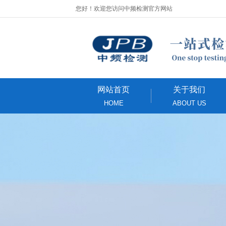
您好！欢迎您访问中频检测官方网站
网站首页
关于我们
HOME
ABOUT US