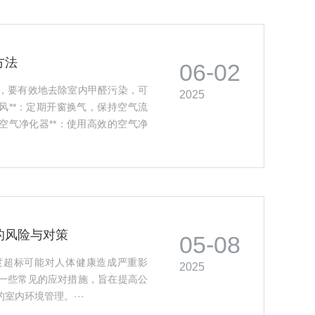
方法
06-02
，要有效地去除室内甲醛污染，可
2025
通风**：定期开窗换气，保持空气流
*空气净化器**：使用高效的空气净
醛。，3. **植物净化**：一些
吸收效果。，4. **活性炭过滤器
有效吸附室内的有害物质，包括甲
的甲醛污染，建议请专业的甲醛治理公
可以有效改善室内空气质量，减少
的风险与对策
05-08
度超标可能对人体健康造成严重影
2025
一些常见的应对措施，旨在提高公
室内环境管理。···