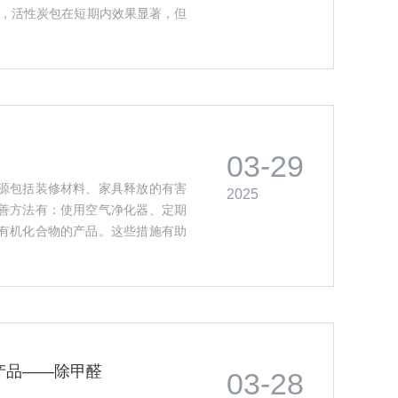
示，活性炭包在短期内效果显著，但
收甲醛，但在长时间内可能不如活
但其效率因品牌而异；UV灯对甲醛
气净化器则是当前市场上最为有效
较低，综合考虑，建议优先选择空
··
03-29
源包括装修材料、家具释放的有害
2025
善方法有：使用空气净化器、定期
有机化合物的产品。这些措施有助
··
产品——除甲醛
03-28