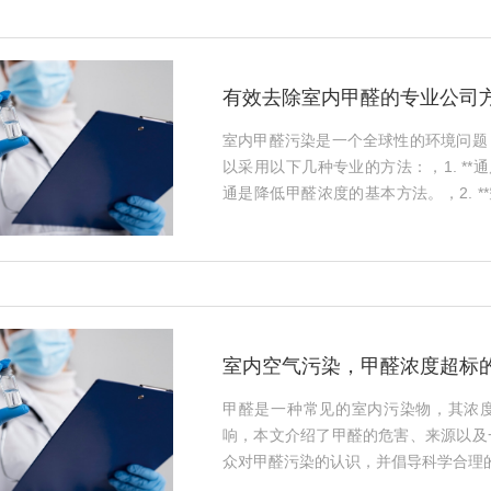
有效去除室内甲醛的专业公司
室内甲醛污染是一个全球性的环境问题
以采用以下几种专业的方法：，1. **
通是降低甲醛浓度的基本方法。，2. *
化器能够吸附和分解室内有害气体，包括甲
绿色植物如吊兰、绿萝等对甲醛有较好的
**：在室内放置活性炭过滤器，能
醛。，5. **专业治理**：对于严重
司进行深度处理。，以上措施相结合，
对人体健康的危害。···
室内空气污染，甲醛浓度超标
甲醛是一种常见的室内污染物，其浓
响，本文介绍了甲醛的危害、来源以及
众对甲醛污染的认识，并倡导科学合理的