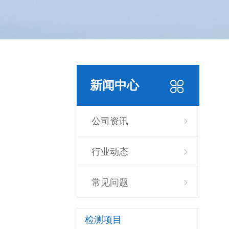
新闻中心
公司资讯
行业动态
常见问题
检测项目