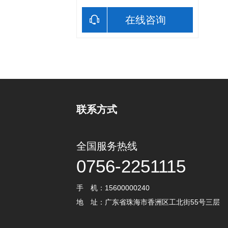
在线咨询
联系方式
全国服务热线
0756-2251115
手 机：15600000240
地 址：广东省珠海市香洲区工北街55号三层