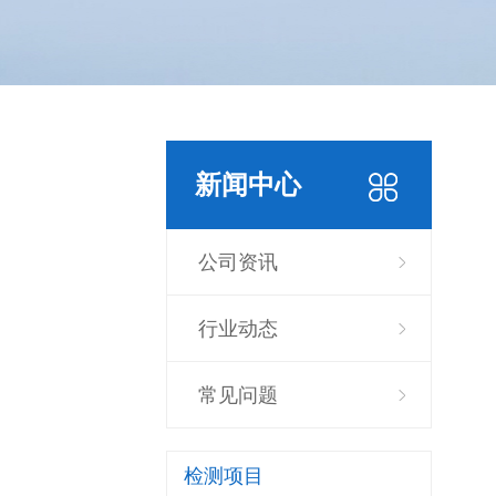
新闻中心
公司资讯
行业动态
常见问题
检测项目