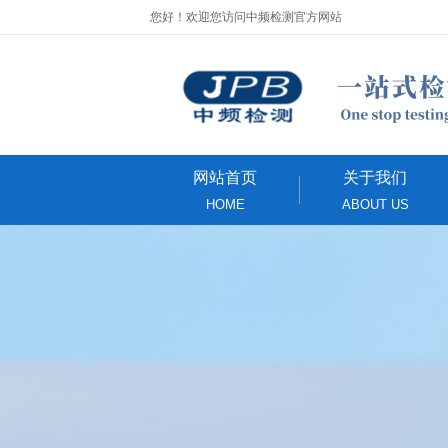
您好！欢迎您访问中频检测官方网站
网站首页
关于我们
HOME
ABOUT US