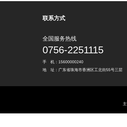
联系方式
全国服务热线
0756-2251115
手 机：15600000240
地 址：广东省珠海市香洲区工北街55号三层
主