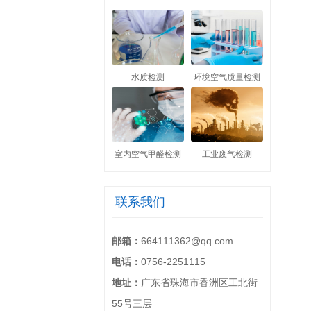
水质检测
环境空气质量检测
室内空气甲醛检测
工业废气检测
联系我们
邮箱：
664111362@qq.com
电话：
0756-2251115
地址：
广东省珠海市香洲区工北街
55号三层