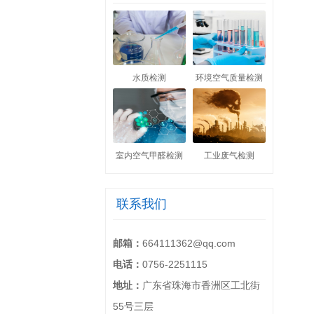
水质检测
环境空气质量检测
室内空气甲醛检测
工业废气检测
联系我们
邮箱：
664111362@qq.com
电话：
0756-2251115
地址：
广东省珠海市香洲区工北街
55号三层