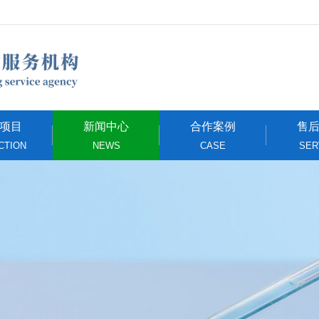
项目
新闻中心
合作案例
售
CTION
NEWS
CASE
SER