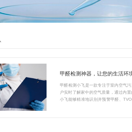
心
甲醛检测神器，让您的生活环
甲醛检测小飞是一款专注于室内空气污
户实时了解家中的空气质量，通过内置
小飞能够精准地识别并预警甲醛、TV
了多种清洁方案，如空气净化器选择建
打造健康舒适的居住环境。···