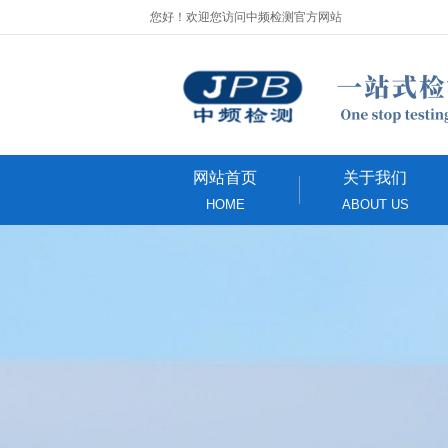
您好！欢迎您访问中频检测官方网站
网站首页
关于我们
HOME
ABOUT US