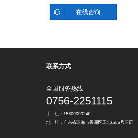
在线咨询
联系方式
全国服务热线
0756-2251115
手 机：15600000240
地 址：广东省珠海市香洲区工北街55号三层