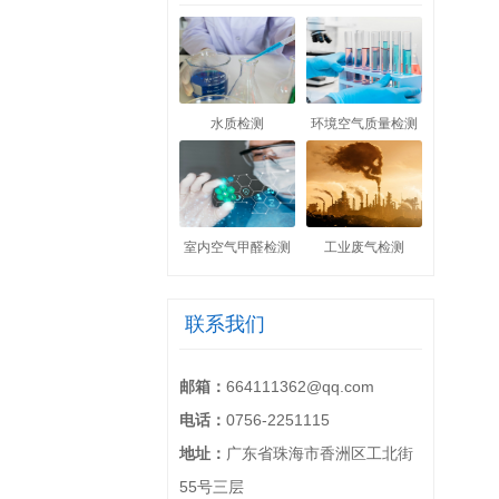
水质检测
环境空气质量检测
室内空气甲醛检测
工业废气检测
联系我们
邮箱：
664111362@qq.com
电话：
0756-2251115
地址：
广东省珠海市香洲区工北街
55号三层