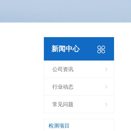
新闻中心
公司资讯
行业动态
常见问题
检测项目