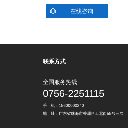
在线咨询
联系方式
全国服务热线
0756-2251115
手 机：15600000240
地 址：广东省珠海市香洲区工北街55号三层